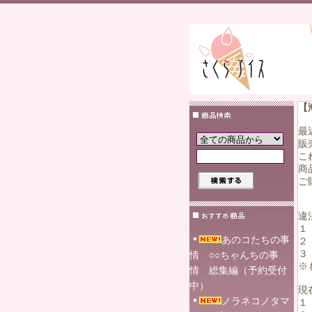
【
最
販
こ
商
ご
違
１
あのコたちの事
２
３
情 ○○ちゃんちの事
※
情 総集編（予約受付
中）
現
ノラネコノタマ
１