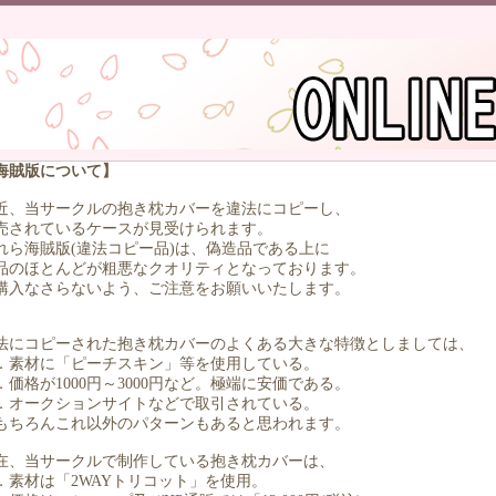
海賊版について】
近、当サークルの抱き枕カバーを違法にコピーし、
売されているケースが見受けられます。
れら海賊版(違法コピー品)は、偽造品である上に
品のほとんどが粗悪なクオリティとなっております。
購入なさらないよう、ご注意をお願いいたします。
法にコピーされた抱き枕カバーのよくある大きな特徴としましては、
．素材に「ピーチスキン」等を使用している。
．価格が1000円～3000円など。極端に安価である。
．オークションサイトなどで取引されている。
もちろんこれ以外のパターンもあると思われます。
在、当サークルで制作している抱き枕カバーは、
．素材は「2WAYトリコット」を使用。