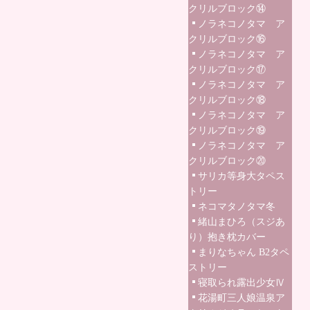
クリルブロック⑭
ノラネコノタマ ア
クリルブロック⑯
ノラネコノタマ ア
クリルブロック⑰
ノラネコノタマ ア
クリルブロック⑱
ノラネコノタマ ア
クリルブロック⑲
ノラネコノタマ ア
クリルブロック⑳
サリカ等身大タペス
トリー
ネコマタノタマ冬
緒山まひろ（スジあ
り）抱き枕カバー
まりなちゃん B2タペ
ストリー
寝取られ露出少女Ⅳ
花湯町三人娘温泉ア