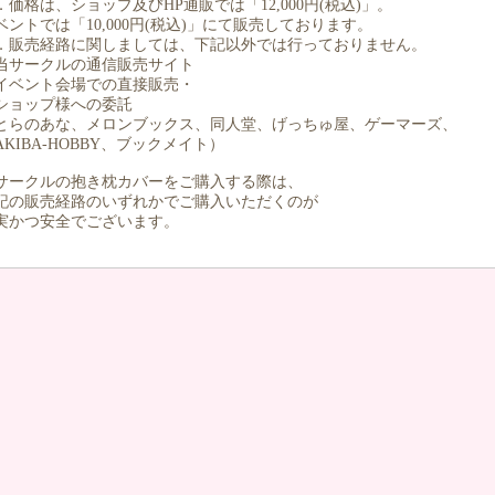
．価格は、ショップ及びHP通販では「12,000円(税込)」。
ベントでは「10,000円(税込)」にて販売しております。
．販売経路に関しましては、下記以外では行っておりません。
当サークルの通信販売サイト
イベント会場での直接販売・
ショップ様への委託
とらのあな、メロンブックス、同人堂、げっちゅ屋、ゲーマーズ、
KIBA-HOBBY、ブックメイト）
サークルの抱き枕カバーをご購入する際は、
記の販売経路のいずれかでご購入いただくのが
実かつ安全でございます。