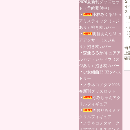
２
2026夏新刊グッズセッ
イ
ト（予約受付中）
３
小林みくる/キュ
・
アミスティック（スジ
・
あり）抱き枕カバー
・
（
明智あんな/キュ
A
アアンサー（スジあ
り）抱き枕カバー
当
森亜るるか/キュアア
上
確
ルカナ・シャドウ（ス
ジあり）抱き枕カバー
少女組曲23 B2タペス
トリー
ノラネコノタマ2026
春新刊グッズセット
うみちゃんアク
リルフィギュア
さおりちゃんア
クリルフィギュア
ノラネコノタマ ク
リアアクリルスタンド