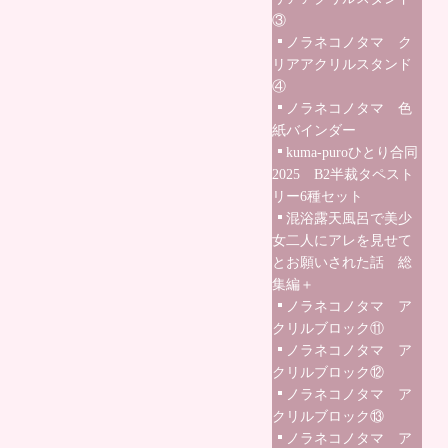
③
ノラネコノタマ ク
リアアクリルスタンド
④
ノラネコノタマ 色
紙バインダー
kuma-puroひとり合同
2025 B2半裁タペスト
リー6種セット
混浴露天風呂で美少
女二人にアレを見せて
とお願いされた話 総
集編＋
ノラネコノタマ ア
クリルブロック⑪
ノラネコノタマ ア
クリルブロック⑫
ノラネコノタマ ア
クリルブロック⑬
ノラネコノタマ ア