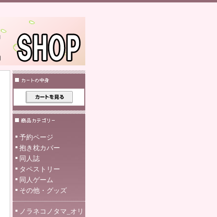
予約ページ
抱き枕カバー
同人誌
タペストリー
同人ゲーム
その他・グッズ
ノラネコノタマ_オリ